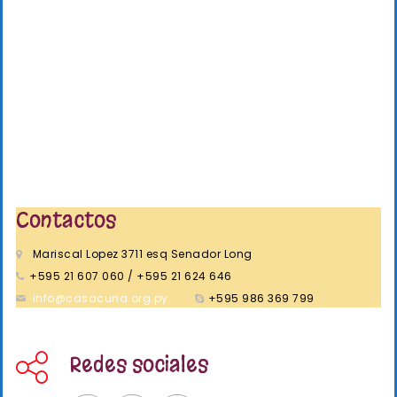
d
i
s
e
t
b
a
ú
s
d
s
e
Contactos
q
E
Mariscal Lopez 3711 esq Senador Long
u
+595 21 607 060 / +595 21 624 646
v
info@casacuna.org.py
+595 986 369 799
e
e
n
Redes sociales
d