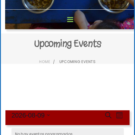
Upcoming Events
HOME
UPCOMING EVENTS
N
N
2026-08-09
B
M
u
S
a
e
a
s
e
s
No hay eventos programados.